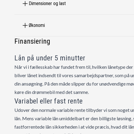
Dimensioner og last
✔️ Læderkabine
✔️ Varme i bagsæder
✔️ 360° kamera
Økonomi
✔️ Parkeringssensor for + bag
Finansiering
✔️ Parkeringsassistent
✔️ El- komfortsæder med memory
Lån på under 5 minutter
✔️ Adaptiv fartpilot
✔️ El svingbart træk: 3.500 kg
Når vi i fællesskab har fundet frem til, hvilken lånetype der
✔️ Laneassistent
bliver lånet indsendt til vores samarbejdspartner, som på 
✔️ Blindvinkelassistent
din ansøgning. På den måde slipper du for unødvendige m
✔️ Varme i rattet
køre din drømmebil med det samme.
Variabel eller fast rente
✔️ Keyless Go
✔️ 381 HK
Udover den normale variable rente tilbyder vi som noget u
✔️ Motorvarmer
lån. Mens variable lån umiddelbart er den billigste løsning,
✔️ Euronorm 6.,
fastforrentede lån sikkerheden i at vide præcis, hvad dit lån