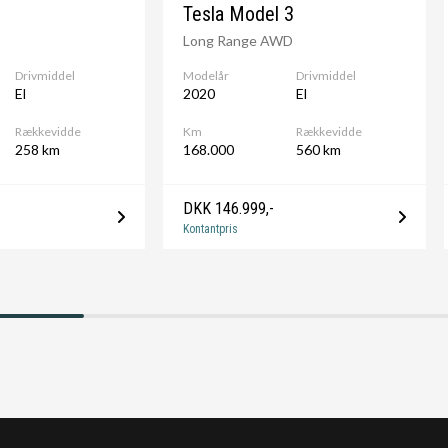
Tesla Model 3
Long Range AWD
 DK og hele EU.
Drivmiddel
Modelår
Drivmiddel
El
2020
El
Rækkevidde
Km
Rækkevidde
258 km
168.000
560 km
DKK 146.999,-
Kontantpris
or en tryg bilhandel.