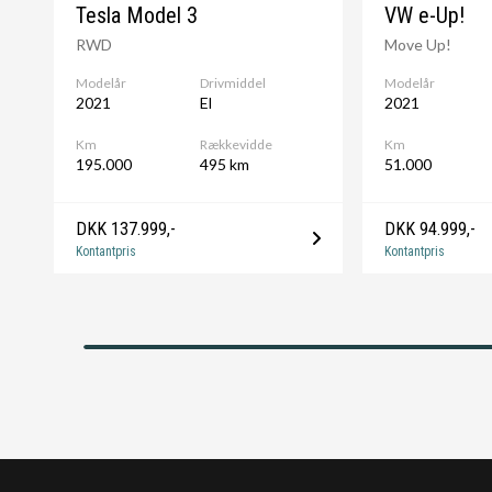
Tesla Model 3
VW e-Up!
RWD
Move Up!
⚙️🔧⚙️Mulighed for tilkøb af garanti. Frit værkstedsvalg i
Modelår
Drivmiddel
Modelår
2021
El
2021
Km
Rækkevidde
Km
🚘 Nummerpladeoperatør - omgående levering.
195.000
495 km
51.000
💰 Finansiering tilbydes.
DKK 137.999,-
DKK 94.999,-
Kontantpris
Kontantpris
🔵 Vi er medlem af AutoBranchen Danmark - Din sikkerhed f
⭐️ GRATIS levering til Fyn og Jylland.