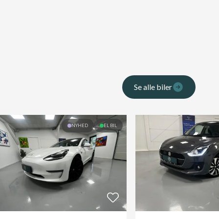
Se alle biler
NYHED
EL BIL