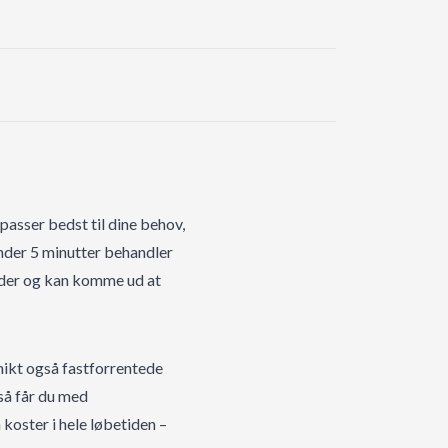
 passer bedst til dine behov,
under 5 minutter behandler
øder og kan komme ud at
nikt også fastforrentede
 så får du med
 koster i hele løbetiden –