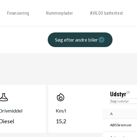
Finansiering
Nummerplader
AVILOO batteritest
Søg efter andre biler
Udstyr
(2)
Drivmiddel
Km/l
A
Diesel
15,2
ABS bremser