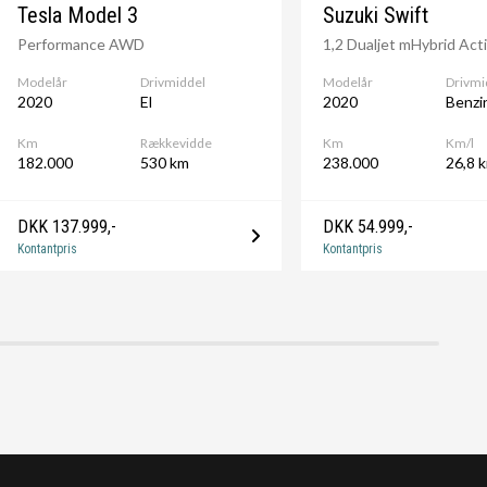
Tesla Model 3
Suzuki Swift
Performance AWD
1,2 Dualjet mHybrid Act
Modelår
Drivmiddel
Modelår
Drivmi
2020
El
2020
Benzi
Km
Rækkevidde
Km
Km/l
182.000
530 km
238.000
26,8 k
DKK 137.999,-
DKK 54.999,-
Kontantpris
Kontantpris