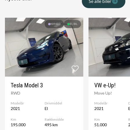
Se alle biler
E
ESP
NYHED
EL BIL
F
fartpilot
fjernbetjent centrallås
fuldautomatisk klimaanlæg
I
Tesla Model 3
VW e-Up!
ISOFIX
RWD
Move Up!
K
Modelår
Drivmiddel
Modelår
D
2021
El
2021
E
kørecomputer
M
Km
Rækkevidde
Km
195.000
495 km
51.000
multifunktionsrat