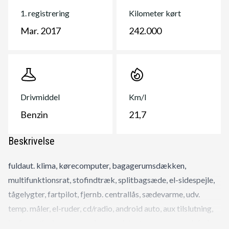
1. registrering
Kilometer kørt
Mar. 2017
242.000
Drivmiddel
Km/l
Benzin
21,7
Beskrivelse
fuldaut. klima, kørecomputer, bagagerumsdækken,
multifunktionsrat, stofindtræk, splitbagsæde, el-sidespejle,
tågelygter, fartpilot, fjernb. centrallås, sædevarme, udv.
temp. måler, el-ruder, cd/radio, android auto, aux tilslutning,
isofix, antispin, esp, vognbaneassistent, regnsensor, alufælge.