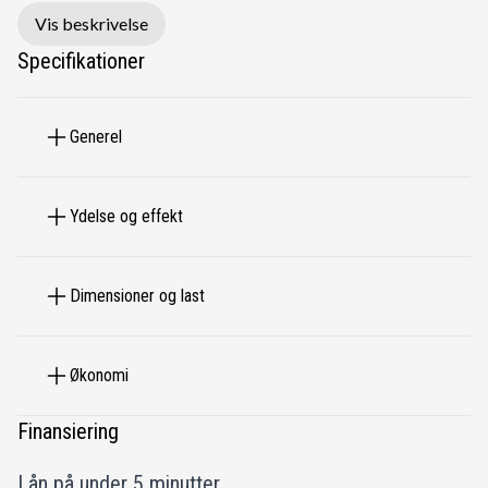
Vis beskrivelse
Synet i september 2025.
Specifikationer
⚙️🔧⚙️Mulighed for tilkøb af garanti. Frit værkstedsvalg i
Generel
DK og hele EU
🚘 Nummerpladeoperatør - omgående levering.
Ydelse og effekt
💰 Finansiering tilbydes med eller uden udbetaling.
Dimensioner og last
🔵 Vi er medlem af AutoBranchen Danmark - Din sikkerhed
for en tryg bilhandel.
Økonomi
Finansiering
Lån på under 5 minutter