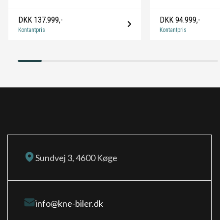
R
DKK 137.999,-
DKK 94.999,-
Kontantpris
Kontantpris
Regnsensor
S
splitbagsæde
stofindtræk
sædevarme
T
tågelygter
Sundvej 3, 4600 Køge
U
udvendig temperaturmåler
info@kne-biler.dk
V