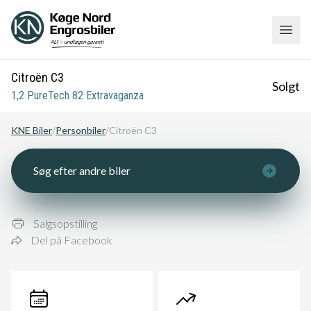
Citroën C3
Solgt
1,2 PureTech 82 Extravaganza
KNE Biler
/
Personbiler
/
Citroën C3
Søg efter andre biler
Salgsopstilling
Del på Facebook