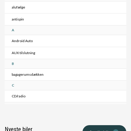
alufælge
antispin
A
Android Auto
AUX tilslutning
B
bagagerumsdækken
C
CD/radio
E
el-ruder
Nyeste biler
el-spejle